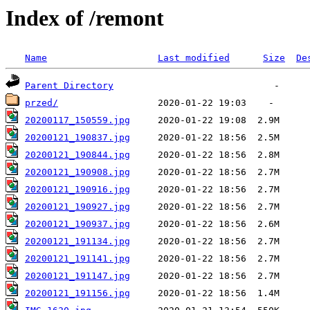
Index of /remont
Name
Last modified
Size
De
Parent Directory
przed/
20200117_150559.jpg
20200121_190837.jpg
20200121_190844.jpg
20200121_190908.jpg
20200121_190916.jpg
20200121_190927.jpg
20200121_190937.jpg
20200121_191134.jpg
20200121_191141.jpg
20200121_191147.jpg
20200121_191156.jpg